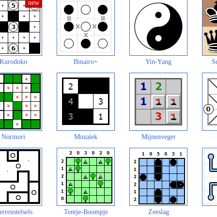
Kurodoko
Binairo+
Yin-Yang
S
Norinori
Mozaïek
Mijnenveger
errenstelsels
Tentje-Boompje
Zeeslag