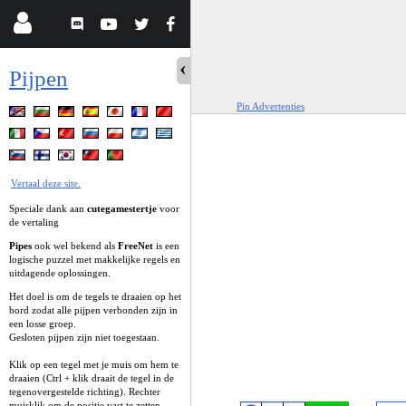
Pijpen
Pin Advertenties
Vertaal deze site.
Speciale dank aan
cutegamestertje
voor
de vertaling
Pipes
ook wel bekend als
FreeNet
is een
logische puzzel met makkelijke regels en
uitdagende oplossingen.
Het doel is om de tegels te draaien op het
bord zodat alle pijpen verbonden zijn in
een losse groep.
Gesloten pijpen zijn niet toegestaan.
Klik op een tegel met je muis om hem te
draaien (Ctrl + klik draait de tegel in de
tegenovergestelde richting). Rechter
muisklik om de positie vast te zetten.