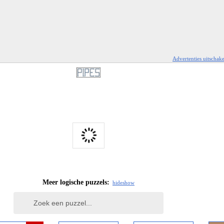
Advertenties uitschak
Meer logische puzzels:
hide
show