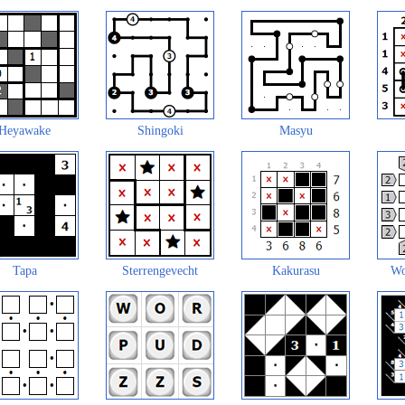
Heyawake
Shingoki
Masyu
Tapa
Sterrengevecht
Kakurasu
Wo