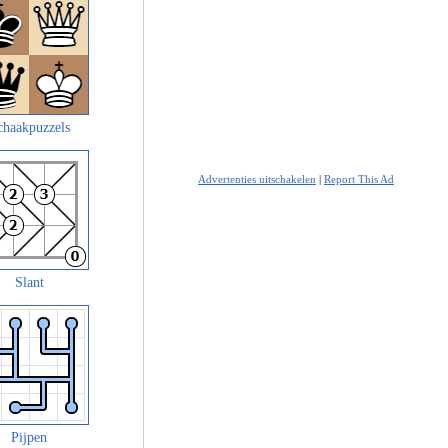
chaakpuzzels
Advertenties uitschakelen
|
Report This Ad
Slant
Pijpen