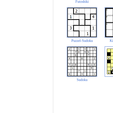
Futoshiki
Puzzel-Sudoku
Ki
Sudoku