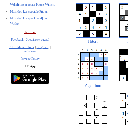
Wekelijkse speciale Pijpen Wikkel
Maandelijkse speciale Pijpen
Maandelijkse speciale Pijpen
Wikkel
Word lid
Feedback
|
Specifieke puzzel
Hitori
Afdrukken in bulk
|
Eregalerij
|
Statistieken
Privacy Policy
iOS App
Aquarium