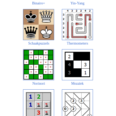
Binairo+
Yin-Yang
Schaakpuzzels
Thermometers
Norinori
Mozaïek