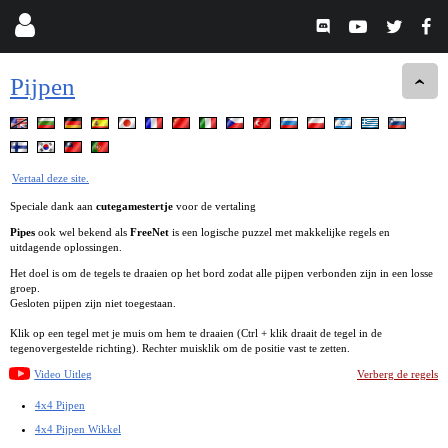
Pijpen
Vertaal deze site.
Speciale dank aan
cutegamestertje
voor de vertaling
Pipes
ook wel bekend als
FreeNet
is een logische puzzel met makkelijke regels en
uitdagende oplossingen.
Het doel is om de tegels te draaien op het bord zodat alle pijpen verbonden zijn in een losse
groep.
Gesloten pijpen zijn niet toegestaan.
Klik op een tegel met je muis om hem te draaien (Ctrl + klik draait de tegel in de
tegenovergestelde richting). Rechter muisklik om de positie vast te zetten.
Video Uitleg
Verberg de regels
4x4 Pijpen
4x4 Pijpen Wikkel