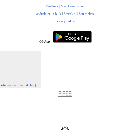
Feedback
|
Specifieke puzzel
Afdrukken in bulk
|
Eregalerij
|
Statistieken
Privacy Policy
iOS App
Advertenties uitschakelen
|
Report This Ad